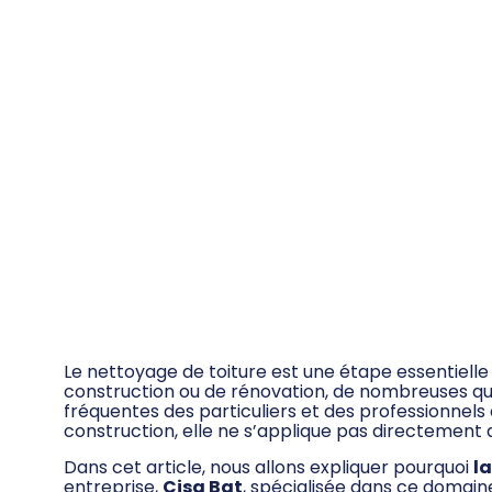
pour le nettoyage 
toiture ?
Accueil
»
Comment fonctionne la garantie décennale 
nettoyage d’une toiture ?
Le nettoyage de toiture est une étape essentielle
construction ou de rénovation, de nombreuses que
fréquentes des particuliers et des professionnels
construction, elle ne s’applique pas directement 
Dans cet article, nous allons expliquer pourquoi
l
entreprise,
Cisa Bat
, spécialisée dans ce domain