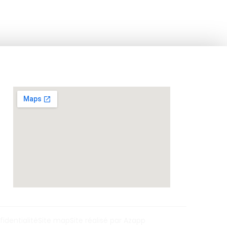
fidentialité
Site map
Site réalisé par Azapp