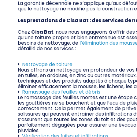
La garantie décennale ne s’applique qu’aux défau
que le nettoyage ne modifie pas la construction e
Les prestations de Cisa Bat : des services de 
Chez
Cisa Bat
, nous nous engageons à offrir des
qu’une toiture propre et bien entretenue est esse
besoins de nettoyage, de
l’élimination des mouss
détaillé de nos services :
Nettoyage de toiture
Nous offrons un nettoyage en profondeur de vos to
en tuiles, en ardoises, en zinc ou autres matériaux.
techniques et des produits adaptés à chaque type
éliminer efficacement la mousse, les lichens, les al
Ramassage des feuilles et débris
Le ramassage des feuilles mortes est une étape c
les gouttières ne se bouchent et que l’eau de plui
correctement. Cela permet également de préven
salissures qui peuvent entraîner des infiltrations 
s’assurent que toutes les zones du toit et des gou
parfaitement dégagées pour assurer une évacuat
pluviales.
Vérification des fuites et infiltrations