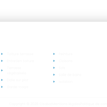
Etanchéité
Rénovation d’intérieur
Toiture terrasse
Peinture
Entretien toiture
Cloisons
Terrasse
Sols
végétalisée
Salle de bains
Dalle sur plot
Isolation
Garde-corps
Copyright © 2026 Cisabat
Mentions légales
Politique de con