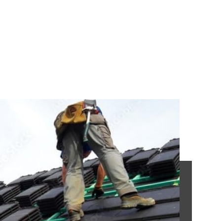
Accueil
»
Étanchéité de toiture en Essonne (91)